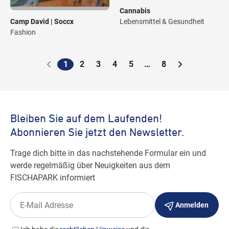
Cannabis
Camp David | Soccx
Lebensmittel & Gesundheit
Fashion
1
2
3
4
5
…
8
Paginierung