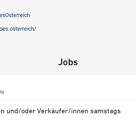
sOsterreich
es.osterreich/
Jobs
ag
en und/oder Verkäufer/innen samstags