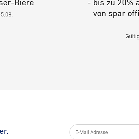
ser-Biere
- bis zu 20% 
von spar off
05.08.
Gülti