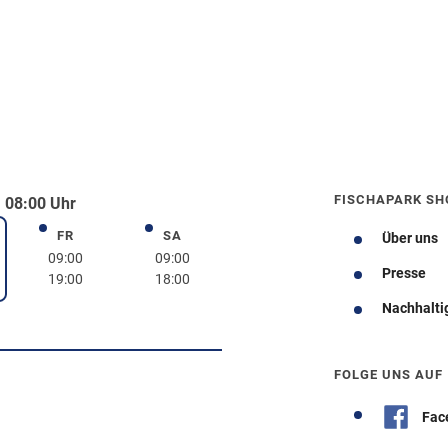
FISCHAPARK SH
 08:00 Uhr
FR
SA
Freitag
Samstag
Über uns
rstag
09:00
09:00
Presse
19:00
18:00
Nachhalti
Wegbeschreibung
FOLGE UNS AUF
Fac