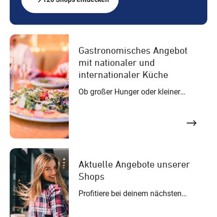
Gastronomisches Angebot
mit nationaler und
internationaler Küche
Ob großer Hunger oder kleiner
Snack – im FISCHAPARK findest
du eine vielfältige Auswahl an
Restaurants und Cafés für jeden
Anlass und genussvolle Momente.
Aktuelle Angebote unserer
Shops
Profitiere bei deinem nächsten
Einkauf im FISCHAPARK von
exklusiven Rabattaktionen und