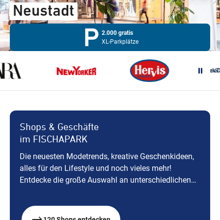
Neustadt
2.000 gratis
XL-Parkplätze
Wegbeschreibung
Shops & Geschäfte
im FISCHAPARK
Die neuesten Modetrends, kreative Geschenkideen,
alles für den Lifestyle und noch vieles mehr!
Entdecke die große Auswahl an unterschiedlichen
Shops und Dienstleistern – alles an einem Ort!
120 Shops entdecken