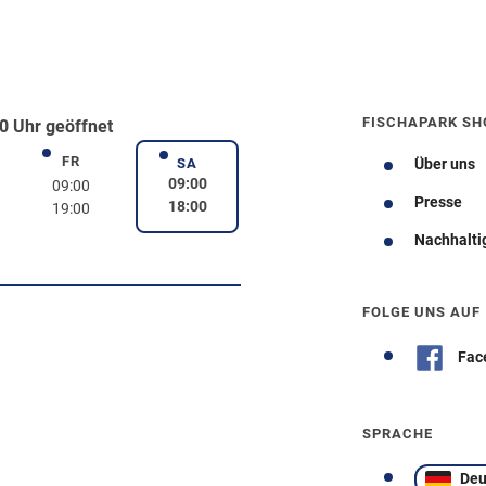
FISCHAPARK SH
0 Uhr geöffnet
FR
rstag
Freitag
SA
Über uns
Samstag
09:00
09:00
Presse
18:00
19:00
Nachhalti
Wegbeschreibung
FOLGE UNS AUF
Fac
SPRACHE
Deu