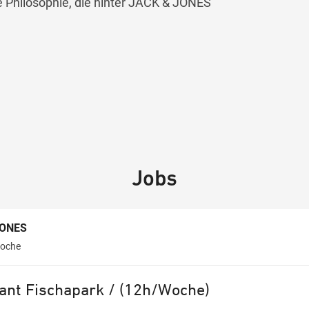
ie Philosophie, die hinter JACK & JONES
Jobs
JONES
oche
ant Fischapark / (12h/Woche)