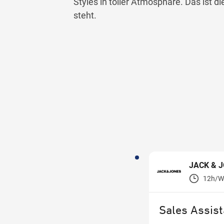
Styles in toller Atmosphäre. Das ist d
steht.
JACK & 
12h/W
Sales Assist