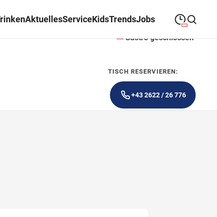
Trinken
Aktuelles
Service
Kids
Trends
Jobs
Gastro geschlossen
09:00
—
19:00
MONTAG
Montag
Suche schließen
TISCH RESERVIEREN:
09:00
—
19:00
DIENSTAG
Dienstag
+43 2622 / 26 776
09:00
—
19:00
MITTWOCH
Mittwoch
09:00
—
19:00
DONNERSTAG
Donnerstag
09:00
—
19:00
FREITAG
Freitag
09:00
—
18:00
SAMSTAG
Samstag
Sonderöffnungszeiten