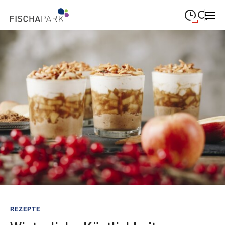
09:00
—
19:00
MONTAG
Montag
Suche schließen
09:00
—
19:00
DIENSTAG
Dienstag
09:00
—
19:00
MITTWOCH
Mittwoch
09:00
—
19:00
DONNERSTAG
Donnerstag
09:00
—
19:00
FREITAG
Freitag
09:00
—
18:00
SAMSTAG
Samstag
Sonderöffnungszeiten
REZEPTE