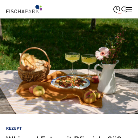
09:00
—
19:00
MONTAG
Montag
Suche schließen
09:00
—
19:00
DIENSTAG
Dienstag
09:00
—
19:00
MITTWOCH
Mittwoch
09:00
—
19:00
DONNERSTAG
Donnerstag
09:00
—
19:00
FREITAG
Freitag
09:00
—
18:00
SAMSTAG
Samstag
Sonderöffnungszeiten
REZEPT