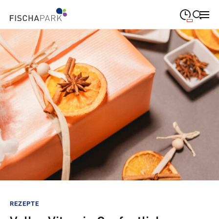
09:00
—
19:00
MONTAG
Montag
Suche schließen
09:00
—
19:00
DIENSTAG
Dienstag
09:00
—
19:00
MITTWOCH
Mittwoch
09:00
—
19:00
DONNERSTAG
Donnerstag
09:00
—
19:00
FREITAG
Freitag
09:00
—
18:00
SAMSTAG
Samstag
Sonderöffnungszeiten
REZEPTE