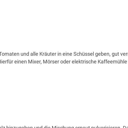
Tomaten und alle Kräuter in eine Schüssel geben, gut v
Hierfür einen Mixer, Mörser oder elektrische Kaffeemühle
lz hinzugeben und die Mischung erneut pulverisieren. D