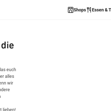
Shops
Essen & 
 die
das euch
er alles
enn wir
ndere
n
t lieben!