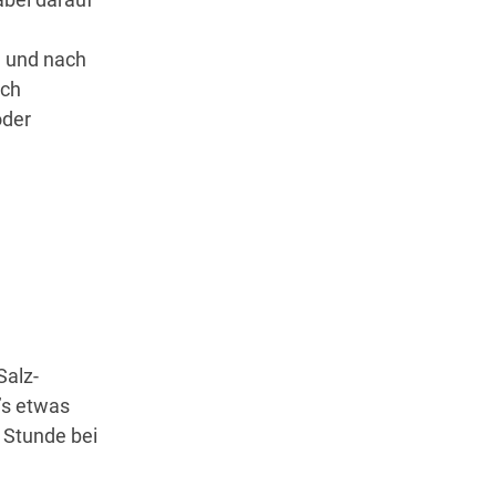
n und nach
ich
oder
Salz-
’s etwas
e Stunde bei