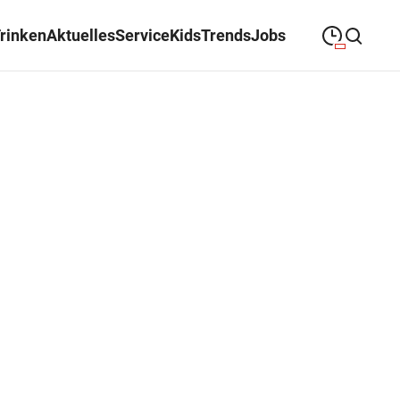
Trinken
Aktuelles
Service
Kids
Trends
Jobs
09:00
—
19:00
MONTAG
Montag
Suche schließen
09:00
—
19:00
DIENSTAG
Dienstag
09:00
—
19:00
MITTWOCH
Mittwoch
09:00
—
19:00
DONNERSTAG
Donnerstag
09:00
—
19:00
FREITAG
Freitag
09:00
—
18:00
SAMSTAG
Samstag
Sonderöffnungszeiten