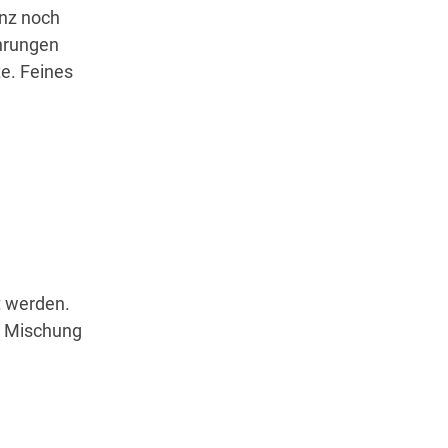
enz noch
hrungen
te. Feines
t werden.
ie Mischung