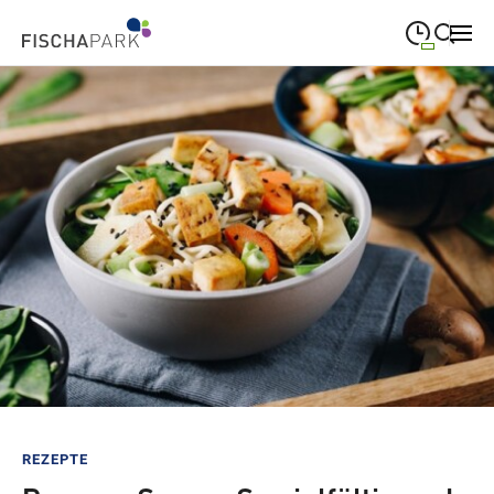
09:00
—
19:00
MONTAG
Montag
Suche schließen
09:00
—
19:00
DIENSTAG
Dienstag
09:00
—
19:00
MITTWOCH
Mittwoch
09:00
—
19:00
DONNERSTAG
Donnerstag
09:00
—
19:00
FREITAG
Freitag
09:00
—
18:00
SAMSTAG
Samstag
Sonderöffnungszeiten
REZEPTE