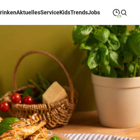
Trinken
Aktuelles
Service
Kids
Trends
Jobs
09:00
—
19:00
MONTAG
Montag
Suche schließen
09:00
—
19:00
DIENSTAG
Dienstag
09:00
—
19:00
MITTWOCH
Mittwoch
09:00
—
19:00
DONNERSTAG
Donnerstag
09:00
—
19:00
FREITAG
Freitag
09:00
—
18:00
SAMSTAG
Samstag
Sonderöffnungszeiten