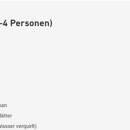
2–4 Personen)
san
lätter
Wasser verquirlt)