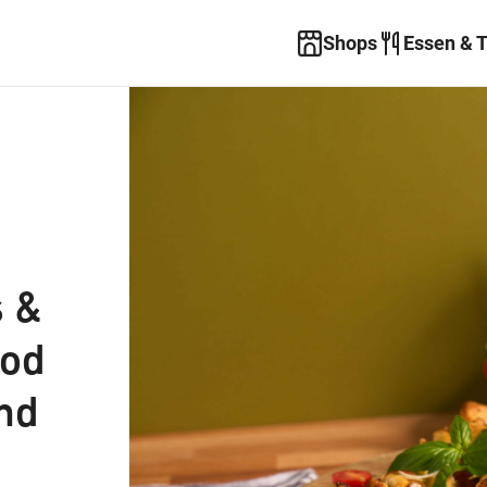
Shops
Essen & 
s &
ood
und