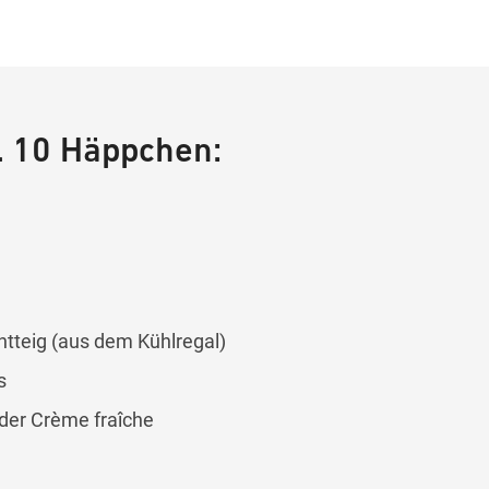
a. 10 Häppchen:
tteig (aus dem Kühlregal)
s
der Crème fraîche