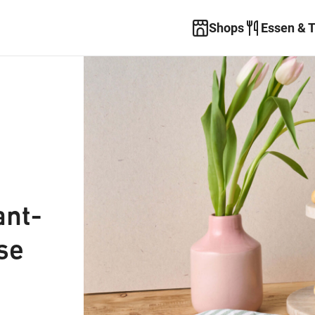
Shops
Essen & 
ant-
se