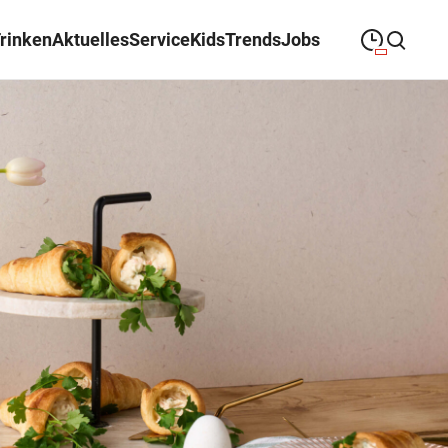
Trinken
Aktuelles
Service
Kids
Trends
Jobs
09:00
—
19:00
MONTAG
Montag
Suche schließen
09:00
—
19:00
DIENSTAG
Dienstag
09:00
—
19:00
MITTWOCH
Mittwoch
09:00
—
19:00
DONNERSTAG
Donnerstag
09:00
—
19:00
FREITAG
Freitag
09:00
—
18:00
SAMSTAG
Samstag
Sonderöffnungszeiten