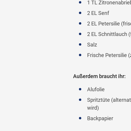
1 TL Zitronenabrie
2 EL Senf
2 EL Petersilie (fri
2 EL Schnittlauch (
Salz
Frische Petersilie 
Außerdem braucht ihr:
Alufolie
Spritztüte (alterna
wird)
Backpapier