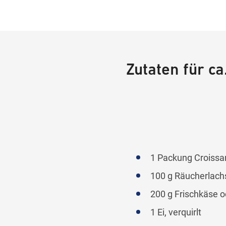
Zutaten für c
1 Packung Croissan
100 g Räucherlach
200 g Frischkäse o
1 Ei, verquirlt