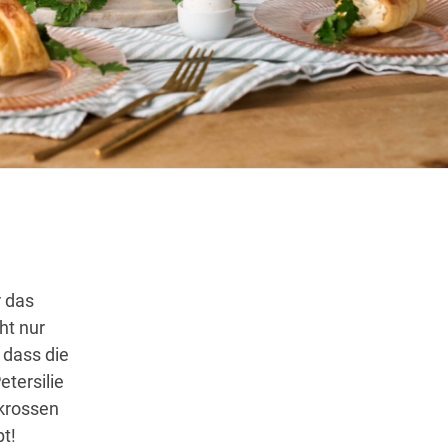
Wegbeschreibung
r das
ht nur
 dass die
tersilie
 krossen
t!