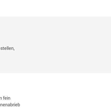
tellen,
m fein
ronenabrieb