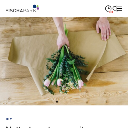
09:00
—
19:00
MONTAG
Montag
Suche schließen
09:00
—
19:00
DIENSTAG
Dienstag
09:00
—
19:00
MITTWOCH
Mittwoch
09:00
—
19:00
DONNERSTAG
Donnerstag
09:00
—
19:00
FREITAG
Freitag
09:00
—
18:00
SAMSTAG
Samstag
Sonderöffnungszeiten
DIY