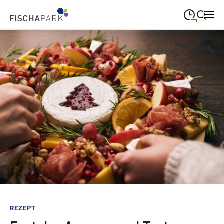
09:00
—
19:00
MONTAG
Montag
Suche schließen
09:00
—
19:00
DIENSTAG
Dienstag
09:00
—
19:00
MITTWOCH
Mittwoch
09:00
—
19:00
DONNERSTAG
Donnerstag
09:00
—
19:00
FREITAG
Freitag
09:00
—
18:00
SAMSTAG
Samstag
Sonderöffnungszeiten
REZEPT