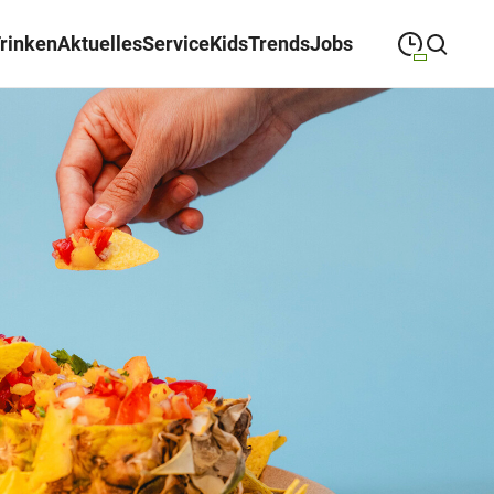
Trinken
Aktuelles
Service
Kids
Trends
Jobs
09:00
—
19:00
MONTAG
Montag
Suche schließen
09:00
—
19:00
DIENSTAG
Dienstag
09:00
—
19:00
MITTWOCH
Mittwoch
09:00
—
19:00
DONNERSTAG
Donnerstag
09:00
—
19:00
FREITAG
Freitag
09:00
—
18:00
SAMSTAG
Samstag
Sonderöffnungszeiten