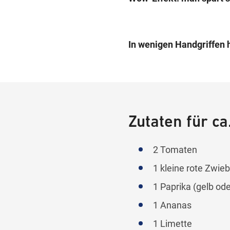
In wenigen Handgriffen 
Zutaten für ca
2 Tomaten
1 kleine rote Zwieb
1 Paprika (gelb od
1 Ananas
1 Limette