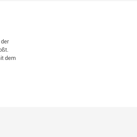
 der
oßt.
mit dem