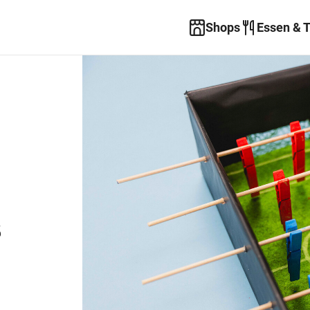
Shops
Essen & 
s