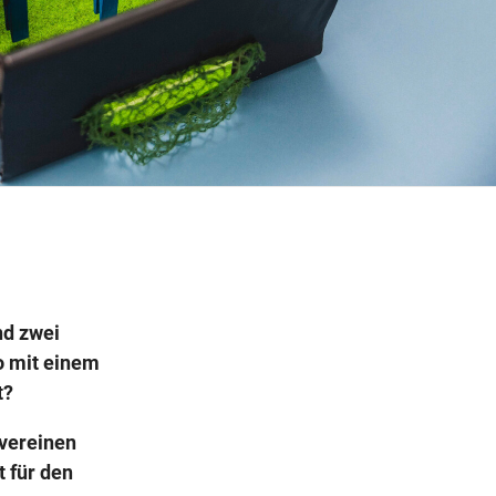
Wegbeschreibung
nd zwei
o mit einem
t?
 vereinen
t für den