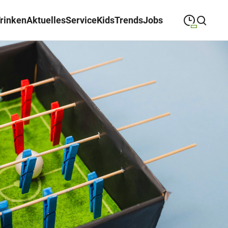
Trinken
Aktuelles
Service
Kids
Trends
Jobs
09:00
—
19:00
MONTAG
Montag
Suche schließen
09:00
—
19:00
DIENSTAG
Dienstag
09:00
—
19:00
MITTWOCH
Mittwoch
09:00
—
19:00
DONNERSTAG
Donnerstag
09:00
—
19:00
FREITAG
Freitag
09:00
—
18:00
SAMSTAG
Samstag
Sonderöffnungszeiten