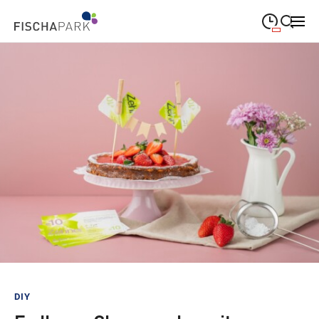
09:00
—
19:00
MONTAG
Montag
Suche schließen
09:00
—
19:00
DIENSTAG
Dienstag
09:00
—
19:00
MITTWOCH
Mittwoch
09:00
—
19:00
DONNERSTAG
Donnerstag
09:00
—
19:00
FREITAG
Freitag
09:00
—
18:00
SAMSTAG
Samstag
Sonderöffnungszeiten
DIY