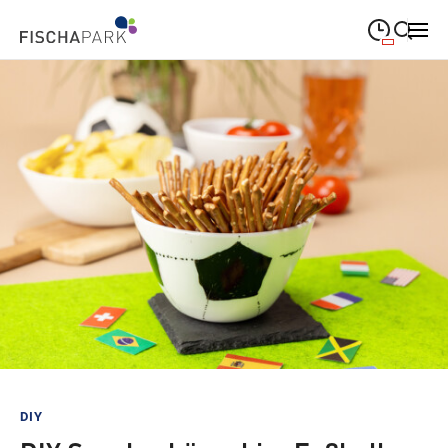
09:00
—
19:00
MONTAG
Montag
Suche schließen
09:00
—
19:00
DIENSTAG
Dienstag
09:00
—
19:00
MITTWOCH
Mittwoch
09:00
—
19:00
DONNERSTAG
Donnerstag
09:00
—
19:00
FREITAG
Freitag
09:00
—
18:00
SAMSTAG
Samstag
Sonderöffnungszeiten
DIY