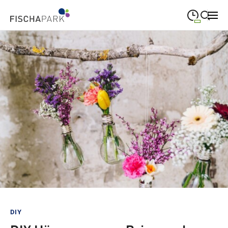
09:00
—
19:00
MONTAG
Montag
Suche schließen
09:00
—
19:00
DIENSTAG
Dienstag
09:00
—
19:00
MITTWOCH
Mittwoch
09:00
—
19:00
DONNERSTAG
Donnerstag
09:00
—
19:00
FREITAG
Freitag
Heute geschlossen
SAMSTAG
Samstag
Sonderöffnungszeiten
DIY