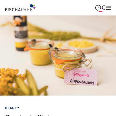
09:00
—
19:00
MONTAG
Montag
Suche schließen
09:00
—
19:00
DIENSTAG
Dienstag
09:00
—
19:00
MITTWOCH
Mittwoch
09:00
—
19:00
DONNERSTAG
Donnerstag
09:00
—
19:00
FREITAG
Freitag
09:00
—
18:00
SAMSTAG
Samstag
Sonderöffnungszeiten
BEAUTY