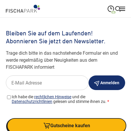
09:00
—
19:00
MONTAG
Montag
Suche schließen
09:00
—
19:00
DIENSTAG
Dienstag
09:00
—
19:00
MITTWOCH
Mittwoch
09:00
—
19:00
DONNERSTAG
Donnerstag
09:00
—
19:00
FREITAG
Freitag
Heute geschlossen
SAMSTAG
Samstag
Sonderöffnungszeiten
Gutscheine kaufen