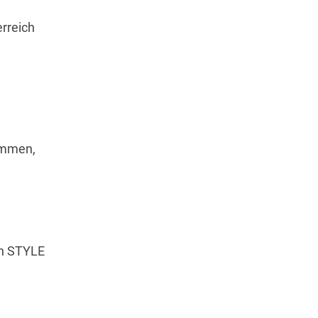
rreich
ommen,
en STYLE