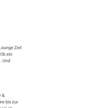
Lounge Zeit
 Ob ein
n. Und
y &
e bis zur