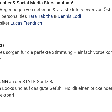
ünstler & Social Media Stars hautnah!
 Regenbogen von nebenan & viralste Interviewer von Öste
 personalities
Tara Tabitha
&
Dennis Lodi
siker
Lucas Frendrich
SO
bes sorgen für die perfekte Stimmung – einfach vorbeik
n!
HUNG
an der STYLE-Spritz Bar
 Looks und auf das gute Gefühl! Hol dir einen prickelnd
Sektbar!