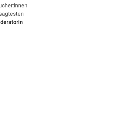
ucher:innen
esagtesten
deratorin