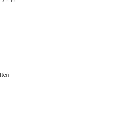
hein im
ften