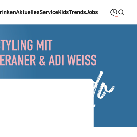
Trinken
Aktuelles
Service
Kids
Trends
Jobs
09:00
—
19:00
MONTAG
Montag
Suche schließen
09:00
—
19:00
DIENSTAG
Dienstag
09:00
—
19:00
MITTWOCH
Mittwoch
09:00
—
19:00
DONNERSTAG
Donnerstag
09:00
—
19:00
FREITAG
Freitag
09:00
—
18:00
SAMSTAG
Samstag
Sonderöffnungszeiten