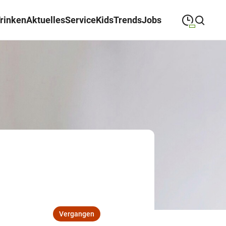
Trinken
Aktuelles
Service
Kids
Trends
Jobs
09:00
—
19:00
MONTAG
Montag
Suche schließen
09:00
—
19:00
DIENSTAG
Dienstag
09:00
—
19:00
MITTWOCH
Mittwoch
09:00
—
19:00
DONNERSTAG
Donnerstag
09:00
—
19:00
FREITAG
Freitag
09:00
—
18:00
SAMSTAG
Samstag
Vergangen
Sonderöffnungszeiten