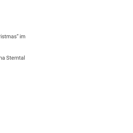
Wegbeschreibung
ristmas“ im
na Sterntal