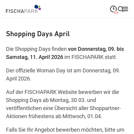
09:00
—
19:00
MONTAG
Montag
Suche schließen
Shopping Days April
09:00
—
19:00
DIENSTAG
Dienstag
Die Shopping Days finden
von Donnerstag, 09
. bis
09:00
—
19:00
MITTWOCH
Samstag, 11. April 2026
im FISCHAPARK statt.
Mittwoch
Der offizielle Woman Day ist am Donnerstag, 09.
09:00
—
19:00
DONNERSTAG
Donnerstag
April 2026.
09:00
—
19:00
FREITAG
Freitag
Auf der FISCHAPARK Website bewerben wir die
Shopping Days ab Montag, 30.03. und
09:00
—
18:00
SAMSTAG
Samstag
veröffentlichen eine Übersicht aller Shoppartner-
Aktionen frühestens ab Mittwoch, 01.04.
Sonderöffnungszeiten
Falls Sie Ihr Angebot bewerben möchten, bitte um