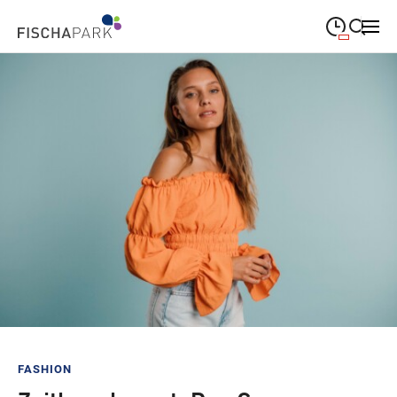
09:00
—
19:00
MONTAG
Montag
Suche schließen
09:00
—
19:00
DIENSTAG
Dienstag
09:00
—
19:00
MITTWOCH
Mittwoch
09:00
—
19:00
DONNERSTAG
Donnerstag
09:00
—
19:00
FREITAG
Freitag
09:00
—
18:00
SAMSTAG
Samstag
Sonderöffnungszeiten
FASHION