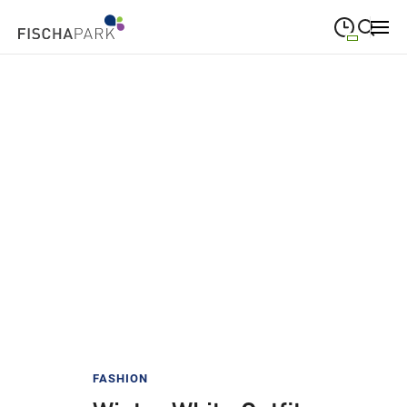
09:00
—
19:00
MONTAG
Montag
Suche schließen
09:00
—
19:00
DIENSTAG
Dienstag
09:00
—
19:00
MITTWOCH
Mittwoch
09:00
—
19:00
DONNERSTAG
Donnerstag
09:00
—
19:00
FREITAG
Freitag
09:00
—
18:00
SAMSTAG
Samstag
Sonderöffnungszeiten
FASHION