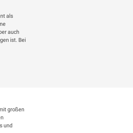
nt als
ine
aber auch
en ist. Bei
 mit großen
en
ns und