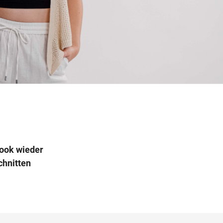
Wegbeschreibung
Look wieder
chnitten