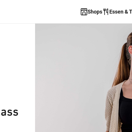
Shops
Essen & 
lass