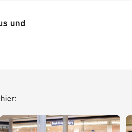
us und
hier: