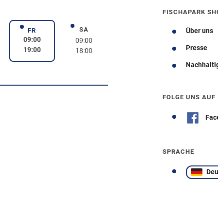
FISCHAPARK SH
SA
rstag
Samstag
FR
Über uns
Freitag
09:00
09:00
Presse
19:00
18:00
Nachhalti
Wegbeschreibung
FOLGE UNS AUF
Fac
SPRACHE
Deu