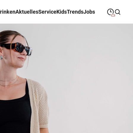
Trinken
Aktuelles
Service
Kids
Trends
Jobs
09:00
—
19:00
MONTAG
Montag
Suche schließen
09:00
—
19:00
DIENSTAG
Dienstag
09:00
—
19:00
MITTWOCH
Mittwoch
09:00
—
19:00
DONNERSTAG
Donnerstag
09:00
—
19:00
FREITAG
Freitag
09:00
—
18:00
SAMSTAG
Samstag
Sonderöffnungszeiten