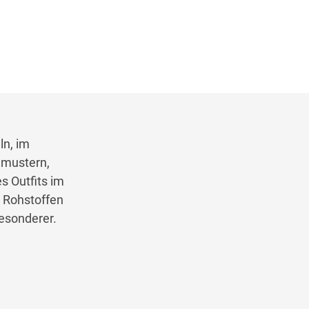
ln, im
nmustern,
s Outfits im
n Rohstoffen
besonderer.