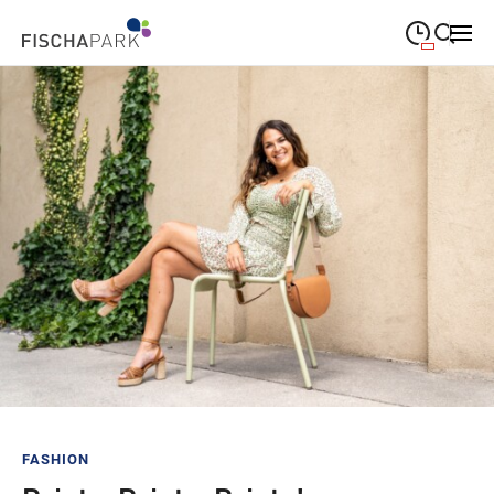
09:00
—
19:00
MONTAG
Montag
Suche schließen
09:00
—
19:00
DIENSTAG
Dienstag
09:00
—
19:00
MITTWOCH
Mittwoch
09:00
—
19:00
DONNERSTAG
Donnerstag
09:00
—
19:00
FREITAG
Freitag
09:00
—
18:00
SAMSTAG
Samstag
Sonderöffnungszeiten
FASHION