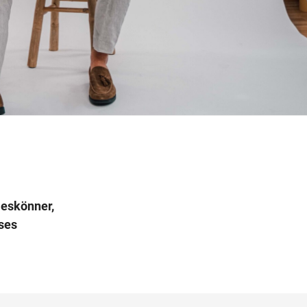
Wegbeschreibung
leskönner,
ses