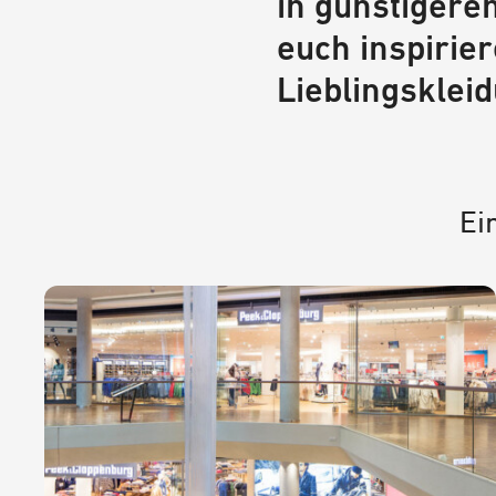
in günstigeren
euch inspirie
Lieblingsklei
Ei