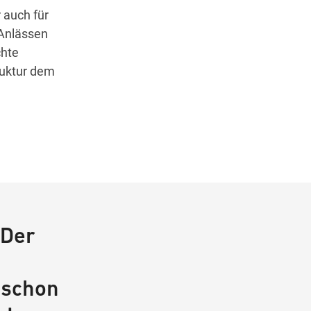
 auch für
 Anlässen
chte
ruktur dem
 Der
 schon