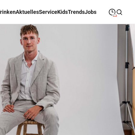
Trinken
Aktuelles
Service
Kids
Trends
Jobs
09:00
—
19:00
MONTAG
Montag
Suche schließen
09:00
—
19:00
DIENSTAG
Dienstag
09:00
—
19:00
MITTWOCH
Mittwoch
09:00
—
19:00
DONNERSTAG
Donnerstag
09:00
—
19:00
FREITAG
Freitag
09:00
—
18:00
SAMSTAG
Samstag
Sonderöffnungszeiten