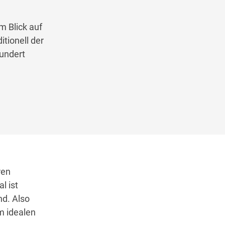
m Blick auf
tionell der
hundert
ren
l ist
nd. Also
m idealen