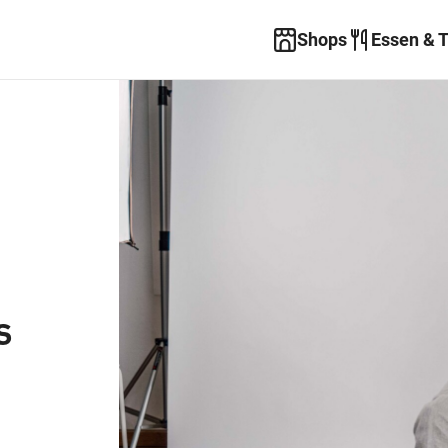
Shops
Essen & 
s