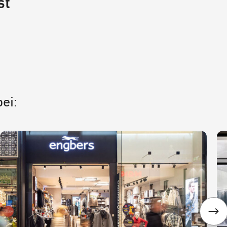
st
ei: