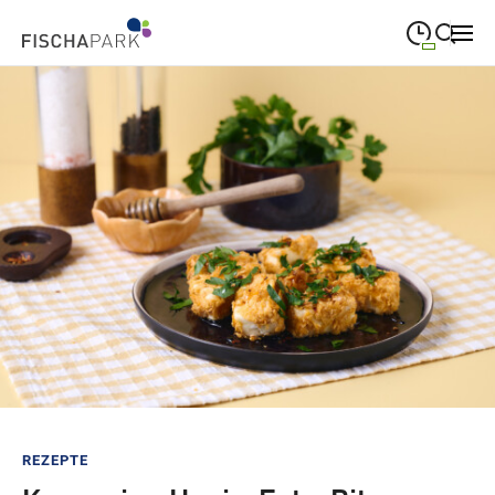
09:00
—
19:00
MONTAG
Montag
Suche schließen
09:00
—
19:00
DIENSTAG
Dienstag
09:00
—
19:00
MITTWOCH
Mittwoch
09:00
—
19:00
DONNERSTAG
Donnerstag
09:00
—
19:00
FREITAG
Freitag
09:00
—
18:00
SAMSTAG
Samstag
Sonderöffnungszeiten
REZEPTE