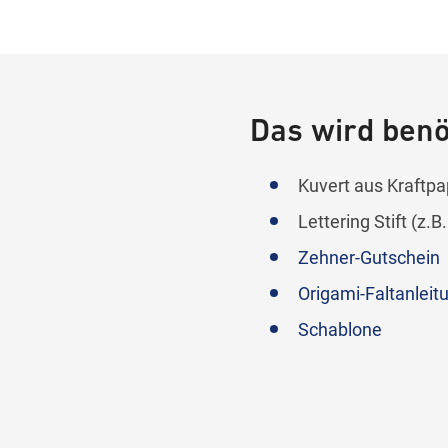
Zehner Weihnachtswerkst
Lettering
00:34
Das wird benöt
Kuvert aus Kraftpa
Lettering Stift (z.B
Zehner-Gutschein
Origami-Faltanleit
Schablone