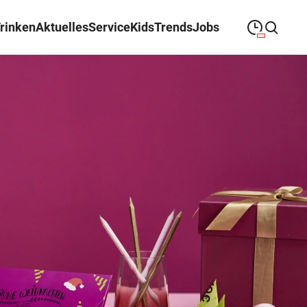
Trinken
Aktuelles
Service
Kids
Trends
Jobs
09:00
—
19:00
MONTAG
Montag
Suche schließen
09:00
—
19:00
DIENSTAG
Dienstag
09:00
—
19:00
MITTWOCH
Mittwoch
09:00
—
19:00
DONNERSTAG
Donnerstag
09:00
—
19:00
FREITAG
Freitag
09:00
—
18:00
SAMSTAG
Samstag
Sonderöffnungszeiten