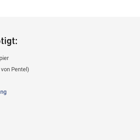
att –
igt:
pier
. von Pentel)
ung