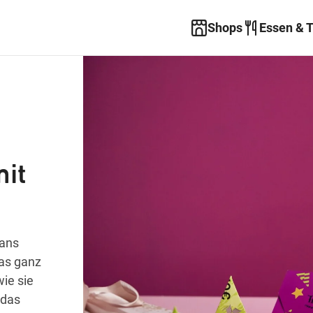
Shops
Essen & 
mit
 ans
was ganz
ie sie
 das