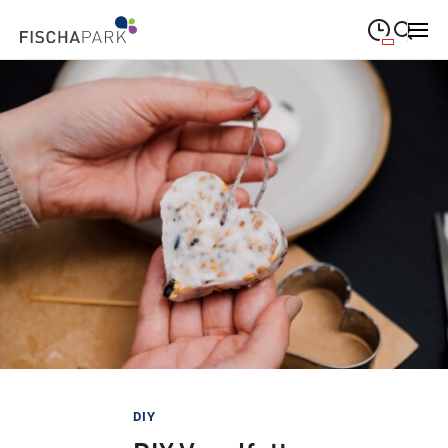
09:00
—
19:00
MONTAG
Montag
Suche schließen
09:00
—
19:00
DIENSTAG
Dienstag
09:00
—
19:00
MITTWOCH
Mittwoch
09:00
—
19:00
DONNERSTAG
Donnerstag
09:00
—
19:00
FREITAG
Freitag
09:00
—
18:00
SAMSTAG
Samstag
Sonderöffnungszeiten
DIY