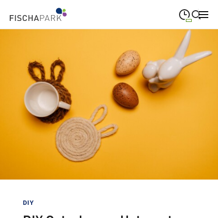
09:00
—
19:00
MONTAG
Montag
Suche schließen
09:00
—
19:00
DIENSTAG
Dienstag
09:00
—
19:00
MITTWOCH
Mittwoch
09:00
—
19:00
DONNERSTAG
Donnerstag
09:00
—
19:00
FREITAG
Freitag
09:00
—
18:00
SAMSTAG
Samstag
Sonderöffnungszeiten
DIY