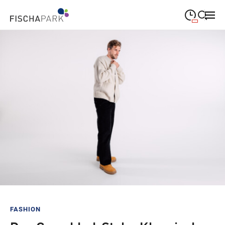
09:00
—
19:00
MONTAG
Montag
Suche schließen
09:00
—
19:00
DIENSTAG
Dienstag
09:00
—
19:00
MITTWOCH
Mittwoch
09:00
—
19:00
DONNERSTAG
Donnerstag
09:00
—
19:00
FREITAG
Freitag
09:00
—
18:00
SAMSTAG
Samstag
Sonderöffnungszeiten
FASHION