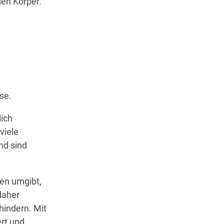
en Körper.
se.
lich
viele
nd sind
en umgibt,
daher
hindern. Mit
rt und