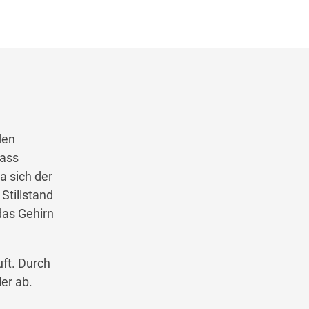
den
dass
 sich der
Stillstand
das Gehirn
uft. Durch
er ab.