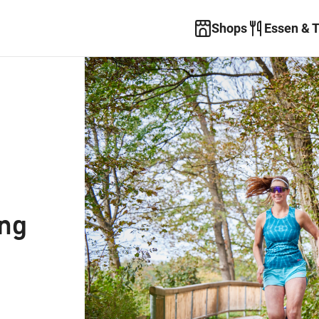
Shops
Essen & 
ing