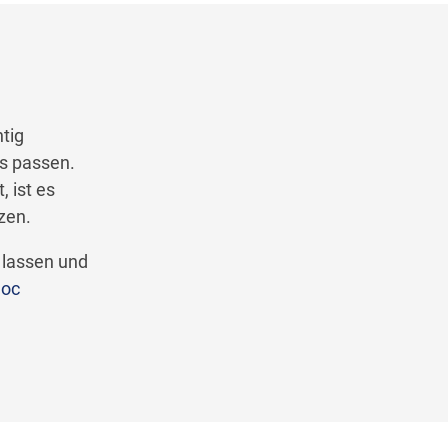
tig
s passen.
 ist es
zen.
 lassen und
doc