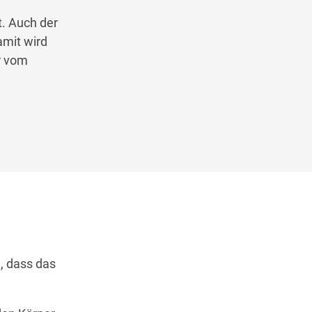
t. Auch der
amit wird
r vom
n, dass das