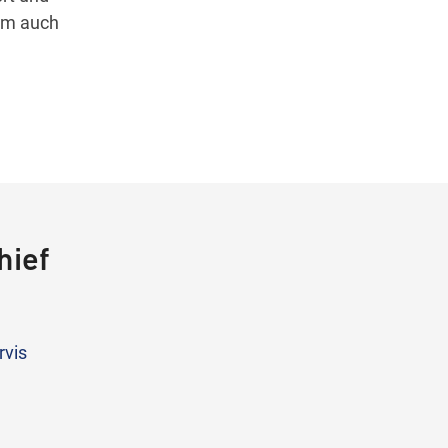
 um auch
hief
rvis