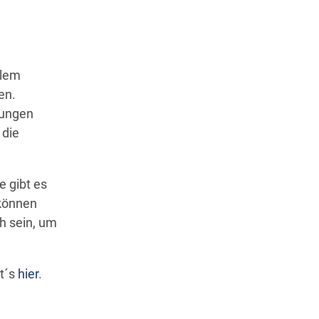
llem
en.
gungen
 die
e gibt es
 können
h sein, um
t´s
hier
.