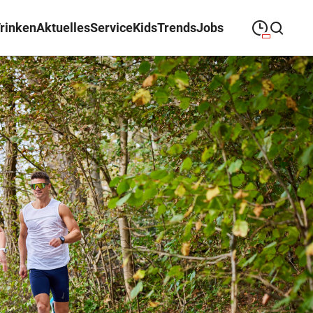
Trinken
Aktuelles
Service
Kids
Trends
Jobs
09:00
—
19:00
MONTAG
Montag
Suche schließen
09:00
—
19:00
DIENSTAG
Dienstag
09:00
—
19:00
MITTWOCH
Mittwoch
09:00
—
19:00
DONNERSTAG
Donnerstag
09:00
—
19:00
FREITAG
Freitag
09:00
—
18:00
SAMSTAG
Samstag
Sonderöffnungszeiten