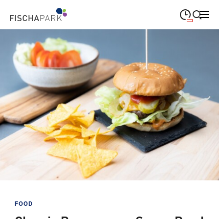
09:00
—
19:00
MONTAG
Montag
Suche schließen
09:00
—
19:00
DIENSTAG
Dienstag
09:00
—
19:00
MITTWOCH
Mittwoch
09:00
—
19:00
DONNERSTAG
Donnerstag
09:00
—
19:00
FREITAG
Freitag
09:00
—
18:00
SAMSTAG
Samstag
Sonderöffnungszeiten
FOOD