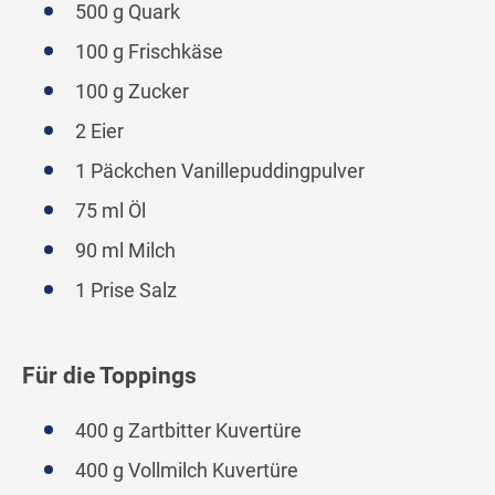
500 g Quark
100 g Frischkäse
100 g Zucker
2 Eier
1 Päckchen Vanillepuddingpulver
75 ml Öl
90 ml Milch
1 Prise Salz
Für die Toppings
400 g Zartbitter Kuvertüre
400 g Vollmilch Kuvertüre