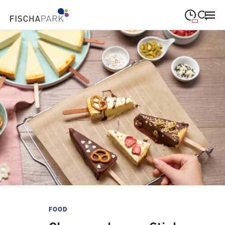
09:00
—
19:00
MONTAG
Montag
Suche schließen
09:00
—
19:00
DIENSTAG
Dienstag
09:00
—
19:00
MITTWOCH
Mittwoch
09:00
—
19:00
DONNERSTAG
Donnerstag
09:00
—
19:00
FREITAG
Freitag
09:00
—
18:00
SAMSTAG
Samstag
Sonderöffnungszeiten
FOOD