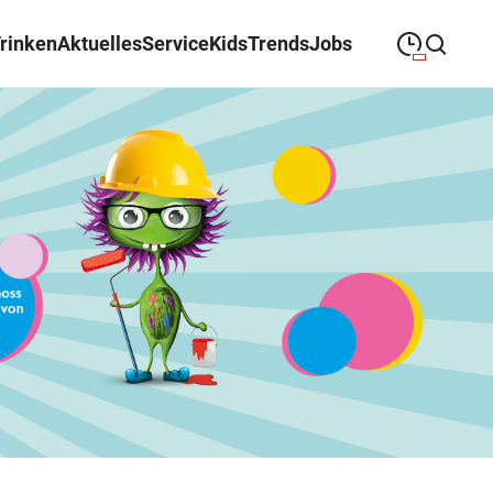
Trinken
Aktuelles
Service
Kids
Trends
Jobs
09:00
—
19:00
MONTAG
Montag
Suche schließen
09:00
—
19:00
DIENSTAG
Dienstag
09:00
—
19:00
MITTWOCH
Mittwoch
09:00
—
19:00
DONNERSTAG
Donnerstag
09:00
—
19:00
FREITAG
Freitag
09:00
—
18:00
SAMSTAG
Samstag
Sonderöffnungszeiten